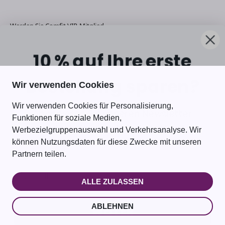
Werden Sie Comfit VIP-Mitglied
Melden Sie sich für den Newsletter an und erhalten Sie exklusive
10 % auf Ihre erste
Angebote und Rabattcodes!
Bestellung sparen?
Wir verwenden Cookies
ABONNIEREN
E-Mail
Wir verwenden Cookies für Personalisierung,
Abonnieren Sie unseren Newsletter
Funktionen für soziale Medien,
und erhalten Sie 10 % Rabatt auf
Werbezielgruppenauswahl und Verkehrsanalyse. Wir
Ihren ersten Einkauf!
können Nutzungsdaten für diese Zwecke mit unseren
Partnern teilen.
ALLE ZULASSEN
ABLEHNEN
WEITER
© 2026, Comfit DE | Youxi Perfect International Trading Co Ltd, Room 808
Block A Zhongguanxilu 1277# Zhenhaiqu Ningbo,315201, China