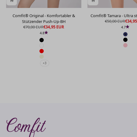
Comfit® Original - Komfortabler &
Comfit® Tamara - Ultra s
Regulärer Preis
Angeb
€50,00 EUR
€34,9
Stützender Push-Up-BH
Regulärer Preis
Angebot
€70,00 EUR
€34,95 EUR
4.7
4.8
Blau
Schwa
Schwarz
Rosa
Weiß
Rot
Beige
+3