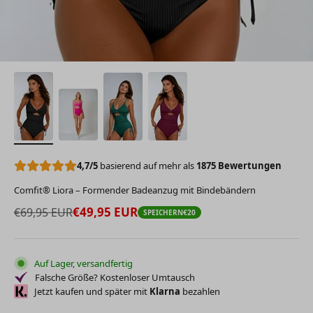
4,7/5
basierend auf mehr als
1875 Bewertungen
Comfit® Liora – Formender Badeanzug mit Bindebändern
Angebot
Regulärer Preis
€49,95 EUR
€69,95 EUR
SPEICHERN
€20
Auf Lager, versandfertig
Falsche Größe? Kostenloser Umtausch
Jetzt kaufen und später mit
Klarna
bezahlen