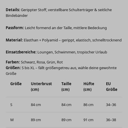
Details:
Gerippter Stoff, verstellbare Schulterträger & seitliche
Bindebänder
Passform:
Leicht formend an der Taille, mittlere Bedeckung
Material:
Elasthan + Polyamid – gerippt, elastisch, schnelltrocknend
Einsatzbereiche:
Loungen, Schwimmen, tropischer Urlaub
Farben:
Schwarz, Rosa, Grün, Rot
Größen:
S bis XL – fällt größengetreu aus, wähle deine gewohnte
Größe
Größe
Unterbrust
Taille
Hüfte
EU
(cm)
(cm)
(cm)
Größe
S
84 cm
84 cm
86 cm
34–36
M
89 cm
89 cm
91 cm
36–38